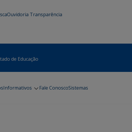
usca
Ouvidoria
Transparência
stado de Educação
os
Informativos
Fale Conosco
Sistemas