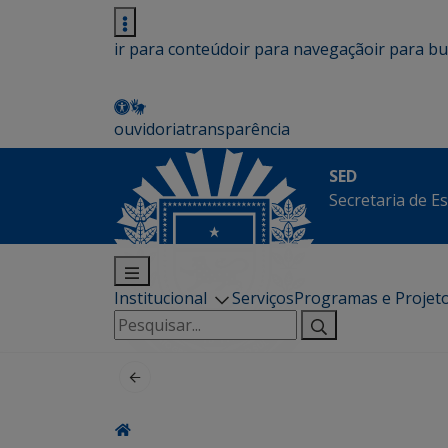
ir para conteúdo
ir para navegação
ir para b
ouvidoria
transparência
SED
Secretaria de E
Institucional
Serviços
Programas e Projet
Pesquisar
por: