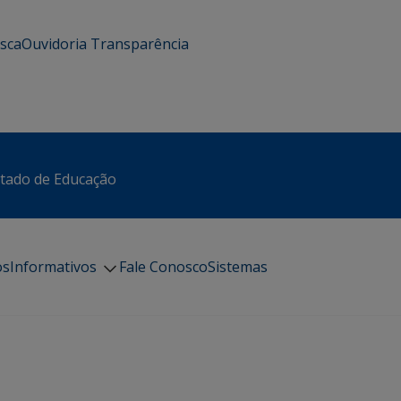
usca
Ouvidoria
Transparência
stado de Educação
os
Informativos
Fale Conosco
Sistemas