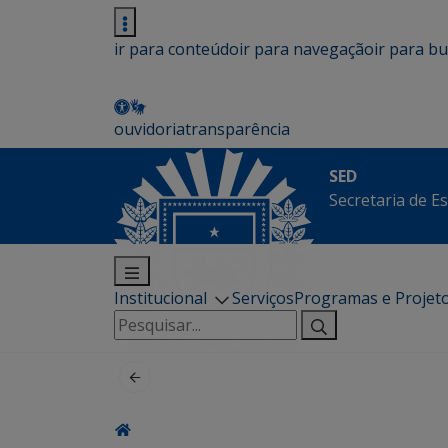
ir para conteúdo
ir para navegação
ir para b
ouvidoria
transparência
SED
Secretaria de E
Institucional
Serviços
Programas e Projet
Pesquisar
por: