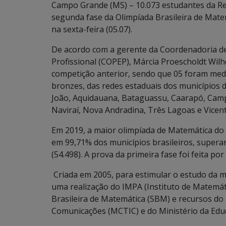
Campo Grande (MS) – 10.073 estudantes da Red
segunda fase da Olimpíada Brasileira de Mate
na sexta-feira (05.07).
De acordo com a gerente da Coordenadoria de
Profissional (COPEP),
Márcia Proescholdt Wil
competição anterior, sendo que 05 foram med
bronzes, das redes estaduais dos municípios 
João, Aquidauana, Bataguassu, Caarapó, Campo
Naviraí, Nova Andradina, Três Lagoas e Vicent
Em 2019, a maior olimpíada de Matemática do m
em 99,71% dos municípios brasileiros, superan
(54.498). A prova da primeira fase foi feita po
Criada em 2005, para estimular o estudo da ma
uma realização do IMPA (Instituto de Matemát
Brasileira de Matemática (SBM) e recursos do 
Comunicações (MCTIC) e do Ministério da Edu