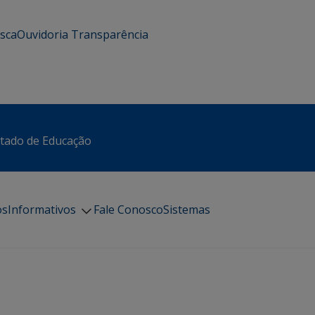
usca
Ouvidoria
Transparência
stado de Educação
os
Informativos
Fale Conosco
Sistemas