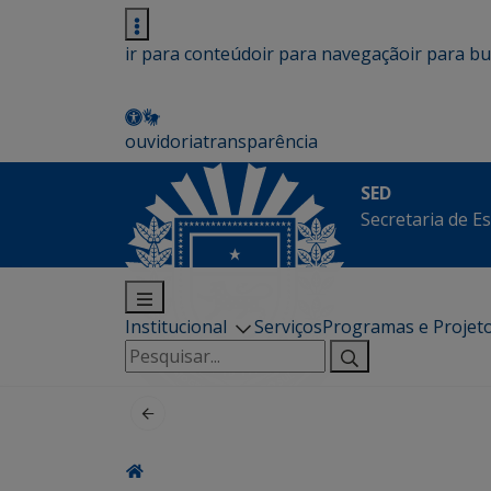
ir para conteúdo
ir para navegação
ir para b
ouvidoria
transparência
SED
Secretaria de E
Institucional
Serviços
Programas e Projet
Pesquisar
por: