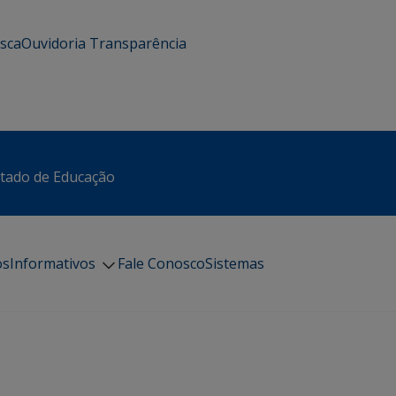
usca
Ouvidoria
Transparência
stado de Educação
os
Informativos
Fale Conosco
Sistemas