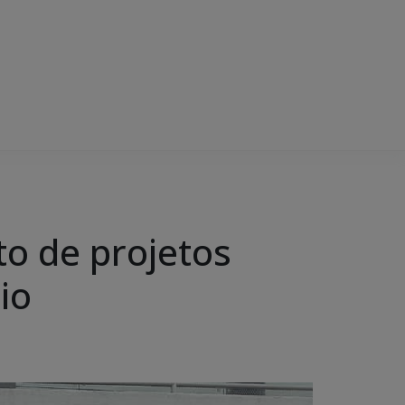
to de projetos
io