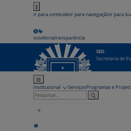
ir para conteúdo
ir para navegação
ir para b
ouvidoria
transparência
SED
Secretaria de E
Institucional
Serviços
Programas e Projet
Pesquisar
por: