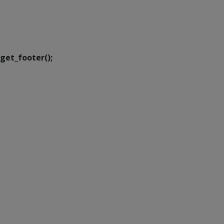
SETDIG | Secretaria-
Executiva de
Transformação Digital
get_footer();