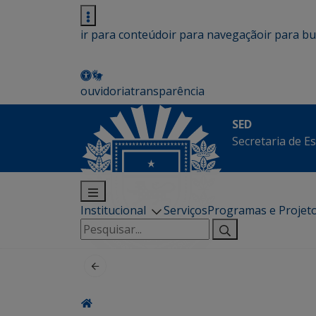
ir para conteúdo
ir para navegação
ir para b
ouvidoria
transparência
SED
Secretaria de E
Institucional
Serviços
Programas e Projet
Pesquisar
por: