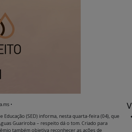
V
a.ms •
 Educação (SED) informa, nesta quarta-feira (04), que
Águas Guariroba – respeito dá o tom. Criado para
prêmio também objetiva reconhecer as ações de