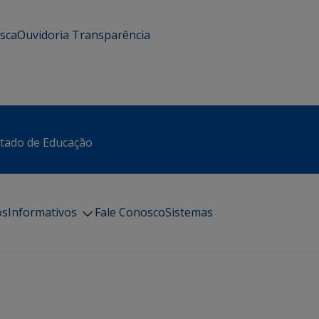
usca
Ouvidoria
Transparência
stado de Educação
os
Informativos
Fale Conosco
Sistemas