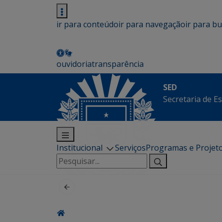
ir para conteúdo
ir para navegação
ir para b
ouvidoria
transparência
SED
Secretaria de E
Institucional
Serviços
Programas e Projet
Pesquisar
por: