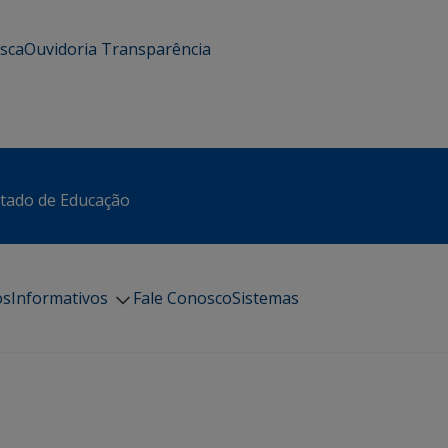
usca
Ouvidoria
Transparência
stado de Educação
os
Informativos
Fale Conosco
Sistemas