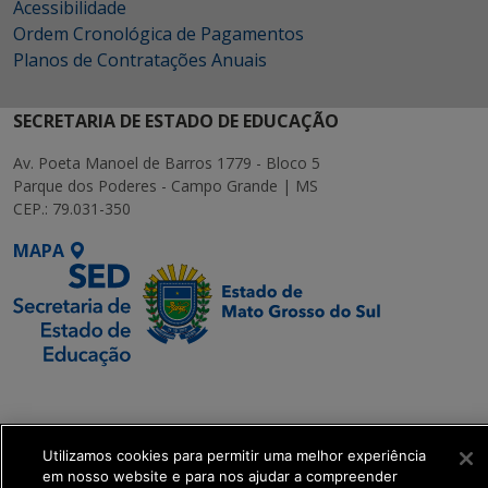
Acessibilidade
Ordem Cronológica de Pagamentos
Planos de Contratações Anuais
SECRETARIA DE ESTADO DE EDUCAÇÃO
Av. Poeta Manoel de Barros 1779 - Bloco 5
Parque dos Poderes - Campo Grande | MS
CEP.: 79.031-350
MAPA
SETDIG | Secretaria-
Executiva de
Transformação Digital
Utilizamos cookies para permitir uma melhor experiência
em nosso website e para nos ajudar a compreender