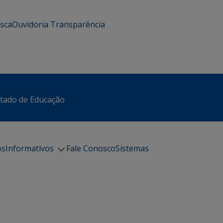
usca
Ouvidoria
Transparência
stado de Educação
os
Informativos
Fale Conosco
Sistemas