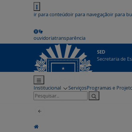
ir para conteúdo
ir para navegação
ir para b
ouvidoria
transparência
SED
Secretaria de E
Institucional
Serviços
Programas e Projet
Pesquisar
por: