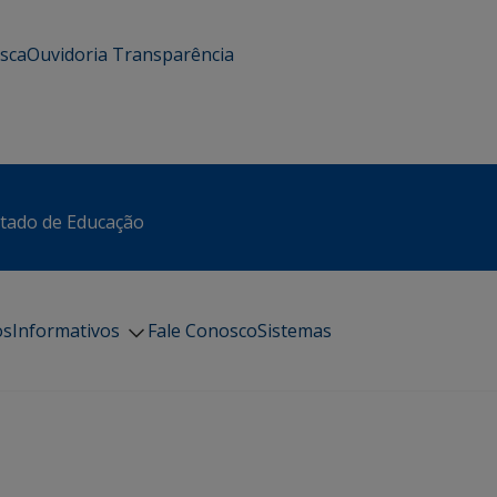
usca
Ouvidoria
Transparência
stado de Educação
os
Informativos
Fale Conosco
Sistemas