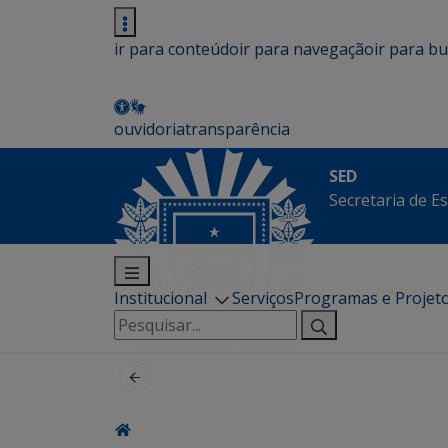
ir para conteúdo
ir para navegação
ir para b
ouvidoria
transparência
SED
Secretaria de E
Institucional
Serviços
Programas e Projet
Pesquisar
por: