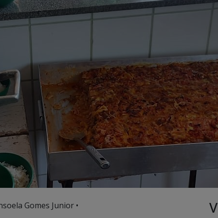
V
nsoela Gomes Junior •