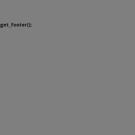
Executiva de
Transformação Digital
get_footer();