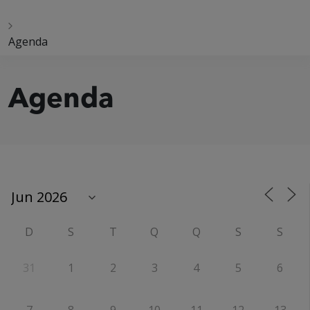
Agenda
Agenda
D
S
T
Q
Q
S
S
31
1
2
3
4
5
6
7
8
9
10
11
12
13