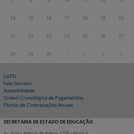
14
15
16
17
18
19
20
21
22
23
24
25
26
27
28
29
30
1
2
3
4
LGPD
Fala Servidor
Acessibilidade
Ordem Cronológica de Pagamentos
Planos de Contratações Anuais
SECRETARIA DE ESTADO DE EDUCAÇÃO
Av. Poeta Manoel de Barros 1779 - Bloco 5