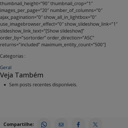
thumbnail_height=”90″ thumbnail_crop=”1″
images_per_page=”20″ number_of_columns=”0″
ajax_pagination=”0″ show_all_in_lightbox=”0″
use_imagebrowser_effect=”0″ show_slideshow_link=”1″
slideshow_link_text=”[Show slideshow]”
order_by=”sortorder” order_direction=”ASC”
returns=”included” maximum_entity_count=”500″]
Categorias :
Geral
Veja Também
Sem posts recentes disponíveis.
Compartilhe: