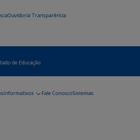
usca
Ouvidoria
Transparência
stado de Educação
os
Informativos
Fale Conosco
Sistemas