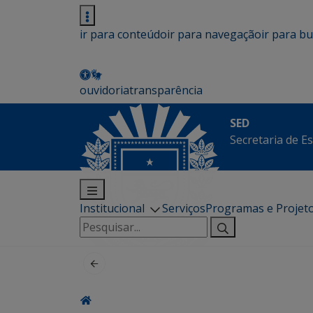
ir para conteúdo
ir para navegação
ir para b
ouvidoria
transparência
SED
Secretaria de E
Institucional
Serviços
Programas e Projet
Pesquisar
por: