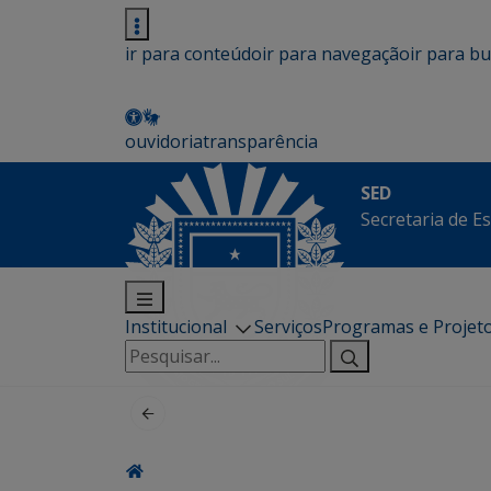
ir para conteúdo
ir para navegação
ir para b
ouvidoria
transparência
SED
Secretaria de E
Institucional
Serviços
Programas e Projet
Pesquisar
por: