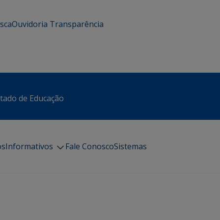
usca
Ouvidoria
Transparência
stado de Educação
os
Informativos
Fale Conosco
Sistemas