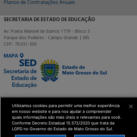
Planos de Contratações Anuais
SECRETARIA DE ESTADO DE EDUCAÇÃO
Av. Poeta Manoel de Barros 1779 - Bloco 5
Parque dos Poderes - Campo Grande | MS
CEP.: 79.031-350
MAPA
SETDIG | Secretaria-
Executiva de
Utilizamos cookies para permitir uma melhor experiência
Transformação Digital
em nosso website e para nos ajudar a compreender
quais informações são mais úteis e relevantes para você.
Conforme Decreto Estadual 15.572/2020 que trata da
get_footer();
LGPD no Governo do Estado de Mato Grosso do Sul.