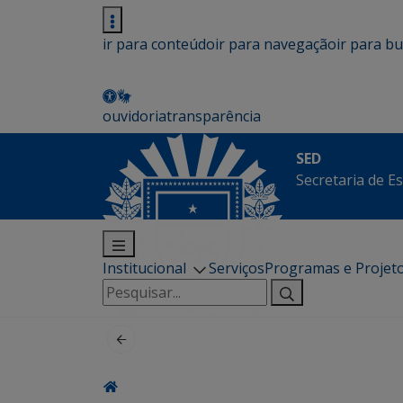
ir para conteúdo
ir para navegação
ir para b
ouvidoria
transparência
SED
Secretaria de E
Institucional
Serviços
Programas e Projet
Pesquisar
por: