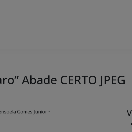
aro” Abade CERTO JPEG
V
ensoela Gomes Junior •