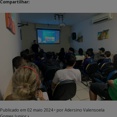
Compartilhar:
Publicado em
02 maio 2024
• por Adersino Valensoela
Gomes Junior •