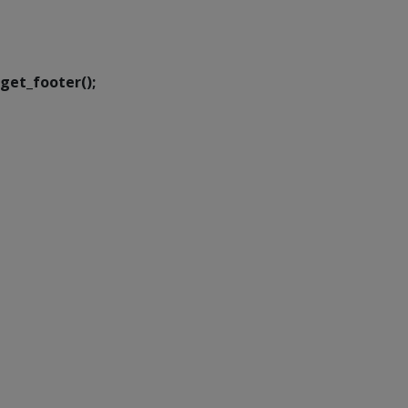
Executiva de
Transformação Digital
get_footer();