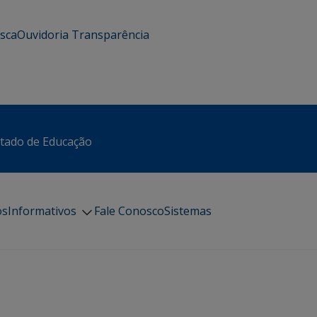
usca
Ouvidoria
Transparência
stado de Educação
os
Informativos
Fale Conosco
Sistemas