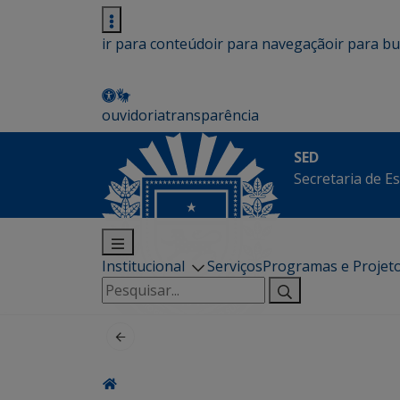
ir para conteúdo
ir para navegação
ir para b
ouvidoria
transparência
SED
Secretaria de E
Institucional
Serviços
Programas e Projet
Pesquisar
por: