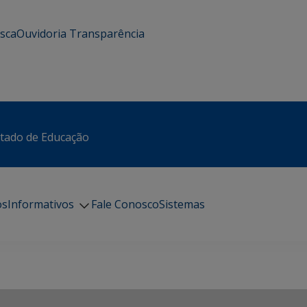
usca
Ouvidoria
Transparência
stado de Educação
os
Informativos
Fale Conosco
Sistemas