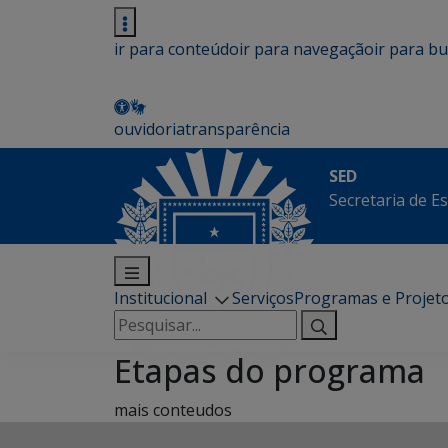
ir para conteúdo
ir para navegação
ir para b
ouvidoria
transparência
SED
Secretaria de E
Institucional
Serviços
Programas e Projet
Pesquisar
por:
Etapas do programa
mais conteudos