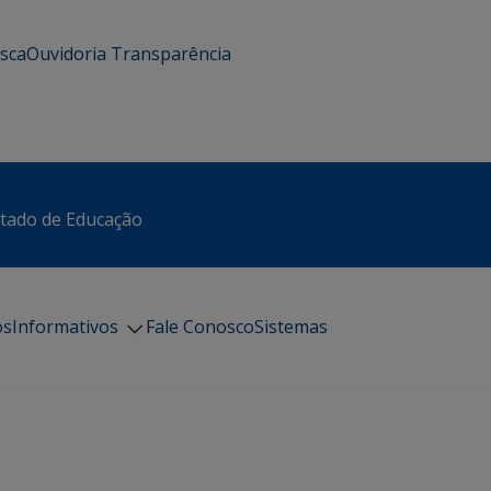
usca
Ouvidoria
Transparência
stado de Educação
os
Informativos
Fale Conosco
Sistemas