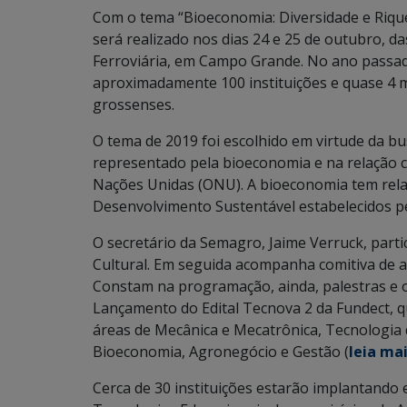
Com o tema “Bioeconomia: Diversidade e Riqu
será realizado nos dias 24 e 25 de outubro, d
Ferroviária, em Campo Grande. No ano passa
aproximadamente 100 instituições e quase 4 mi
grossenses.
O tema de 2019 foi escolhido em virtude da bu
representado pela bioeconomia e na relação 
Nações Unidas (ONU). A bioeconomia tem rela
Desenvolvimento Sustentável estabelecidos 
O secretário da Semagro, Jaime Verruck, part
Cultural. Em seguida acompanha comitiva de a
Constam na programação, ainda, palestras e of
Lançamento do Edital Tecnova 2 da Fundect, q
áreas de Mecânica e Mecatrônica, Tecnologia
Bioeconomia, Agronegócio e Gestão (
leia ma
Cerca de 30 instituições estarão implantando 