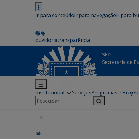
ir para conteúdo
ir para navegação
ir para b
ouvidoria
transparência
SED
Secretaria de E
Institucional
Serviços
Programas e Projet
Pesquisar
por: