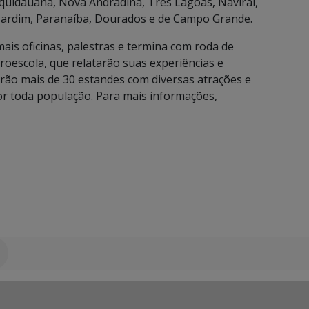
quidauana, Nova Andradina, Três Lagoas, Navirai,
Jardim, Paranaíba, Dourados e de Campo Grande.
ais oficinas, palestras e termina com roda de
oescola, que relatarão suas experiências e
erão mais de 30 estandes com diversas atrações e
or toda população. Para mais informações,