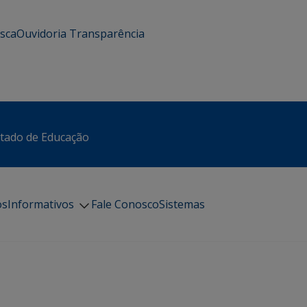
usca
Ouvidoria
Transparência
stado de Educação
os
Informativos
Fale Conosco
Sistemas