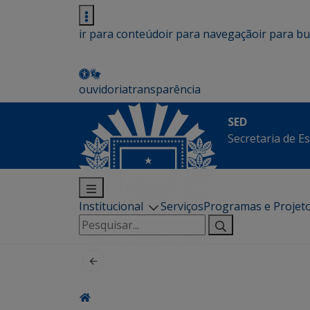
ir para conteúdo
ir para navegação
ir para b
ouvidoria
transparência
SED
Secretaria de E
Institucional
Serviços
Programas e Projet
Pesquisar
por: