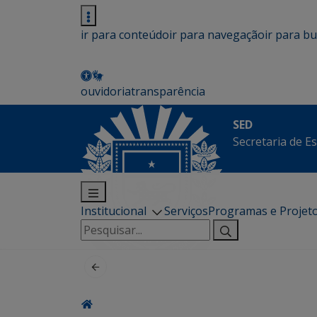
ir para conteúdo
ir para navegação
ir para b
ouvidoria
transparência
SED
Secretaria de E
Institucional
Serviços
Programas e Projet
Pesquisar
por: