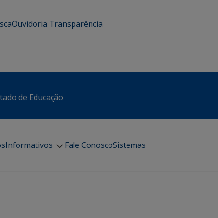
usca
Ouvidoria
Transparência
stado de Educação
os
Informativos
Fale Conosco
Sistemas