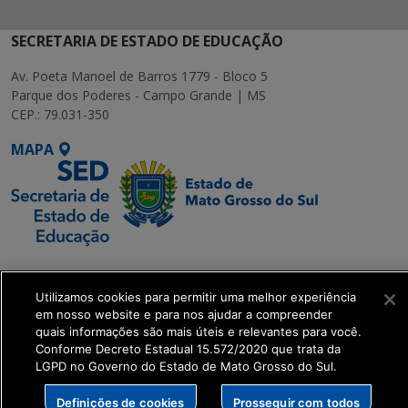
SECRETARIA DE ESTADO DE EDUCAÇÃO
Av. Poeta Manoel de Barros 1779 - Bloco 5
Parque dos Poderes - Campo Grande | MS
CEP.: 79.031-350
MAPA
SETDIG | Secretaria-
Executiva de
Utilizamos cookies para permitir uma melhor experiência
Transformação Digital
em nosso website e para nos ajudar a compreender
quais informações são mais úteis e relevantes para você.
Conforme Decreto Estadual 15.572/2020 que trata da
get_footer();
LGPD no Governo do Estado de Mato Grosso do Sul.
Definições de cookies
Prosseguir com todos