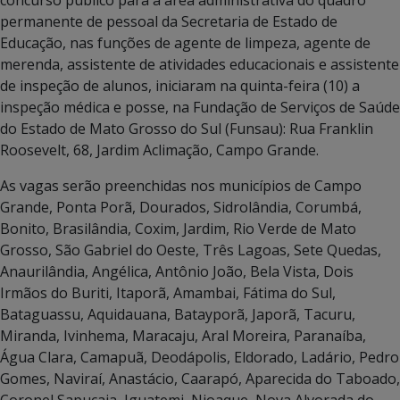
permanente de pessoal da Secretaria de Estado de
Educação, nas funções de agente de limpeza, agente de
merenda, assistente de atividades educacionais e assistente
de inspeção de alunos, iniciaram na quinta-feira (10) a
inspeção médica e posse, na Fundação de Serviços de Saúde
do Estado de Mato Grosso do Sul (Funsau): Rua Franklin
Roosevelt, 68, Jardim Aclimação, Campo Grande.
As vagas serão preenchidas nos municípios de Campo
Grande, Ponta Porã, Dourados, Sidrolândia, Corumbá,
Bonito, Brasilândia, Coxim, Jardim, Rio Verde de Mato
Grosso, São Gabriel do Oeste, Três Lagoas, Sete Quedas,
Anaurilândia, Angélica, Antônio João, Bela Vista, Dois
Irmãos do Buriti, Itaporã, Amambai, Fátima do Sul,
Bataguassu, Aquidauana, Batayporã, Japorã, Tacuru,
Miranda, Ivinhema, Maracaju, Aral Moreira, Paranaíba,
Água Clara, Camapuã, Deodápolis, Eldorado, Ladário, Pedro
Gomes, Naviraí, Anastácio, Caarapó, Aparecida do Taboado,
Coronel Sapucaia, Iguatemi, Nioaque, Nova Alvorada do