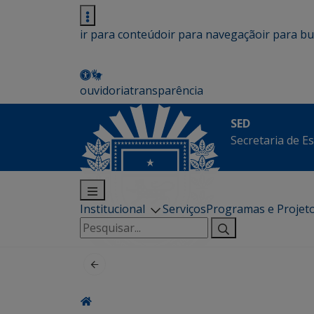
ir para conteúdo
ir para navegação
ir para b
ouvidoria
transparência
SED
Secretaria de E
Institucional
Serviços
Programas e Projet
Pesquisar
por: