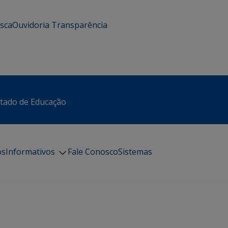
usca
Ouvidoria
Transparência
stado de Educação
os
Informativos
Fale Conosco
Sistemas