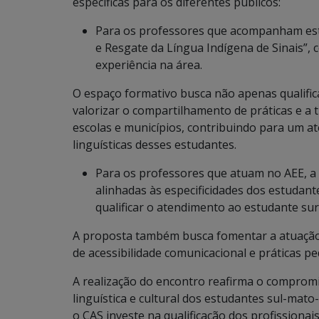
específicas para os diferentes públicos:
Para os professores que acompanham estu
e Resgate da Língua Indígena de Sinais”,
experiência na área.
O espaço formativo busca não apenas qualif
valorizar o compartilhamento de práticas e a 
escolas e municípios, contribuindo para um at
linguísticas desses estudantes.
Para os professores que atuam no AEE, a
alinhadas às especificidades dos estudan
qualificar o atendimento ao estudante sur
A proposta também busca fomentar a atuação 
de acessibilidade comunicacional e práticas pe
A realização do encontro reafirma o compromi
linguística e cultural dos estudantes sul-mat
o CAS investe na qualificação dos profission