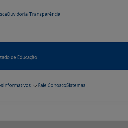
usca
Ouvidoria
Transparência
stado de Educação
os
Informativos
Fale Conosco
Sistemas