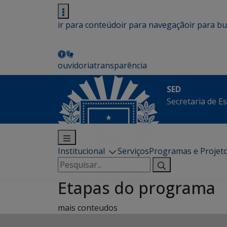
ir para conteúdo
ir para navegação
ir para b
ouvidoria
transparência
SED
Secretaria de E
Institucional
Serviços
Programas e Projet
Pesquisar
por:
Etapas do programa
mais conteudos