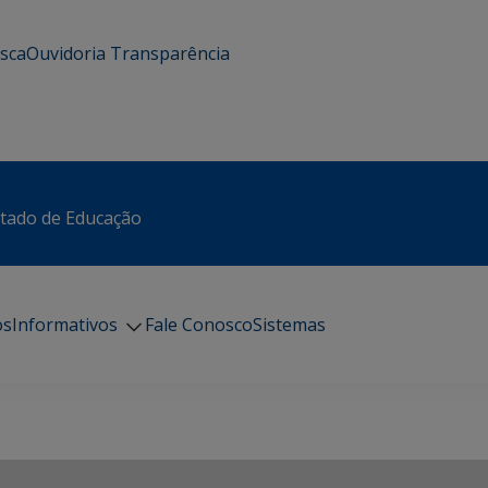
usca
Ouvidoria
Transparência
stado de Educação
os
Informativos
Fale Conosco
Sistemas