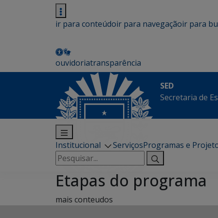
ir para conteúdo
ir para navegação
ir para b
ouvidoria
transparência
SED
Secretaria de E
Institucional
Serviços
Programas e Projet
Pesquisar
por:
Etapas do programa
mais conteudos