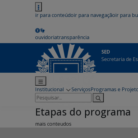
ir para conteúdo
ir para navegação
ir para b
ouvidoria
transparência
SED
Secretaria de E
Institucional
Serviços
Programas e Projet
Pesquisar
por:
Etapas do programa
mais conteudos