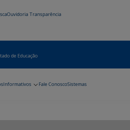
usca
Ouvidoria
Transparência
stado de Educação
os
Informativos
Fale Conosco
Sistemas