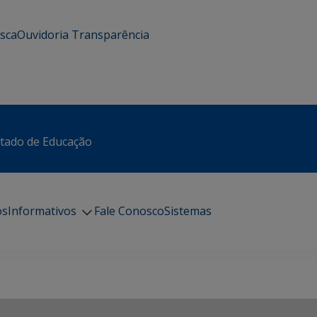
usca
Ouvidoria
Transparência
stado de Educação
os
Informativos
Fale Conosco
Sistemas