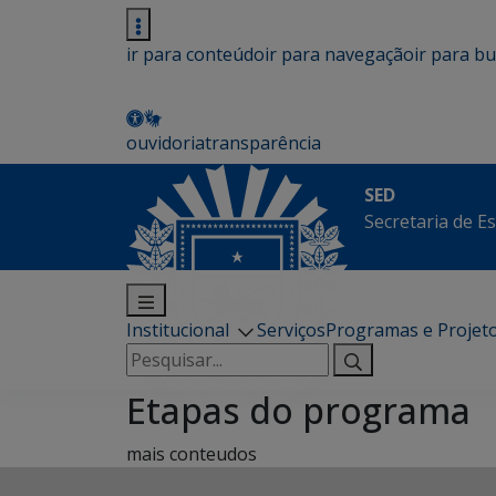
ir para conteúdo
ir para navegação
ir para b
ouvidoria
transparência
SED
Secretaria de E
Institucional
Serviços
Programas e Projet
Pesquisar
por:
Etapas do programa
mais conteudos