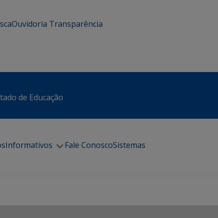
usca
Ouvidoria
Transparência
stado de Educação
os
Informativos
Fale Conosco
Sistemas