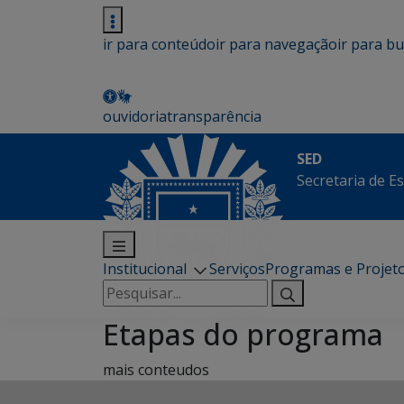
ir para conteúdo
ir para navegação
ir para b
ouvidoria
transparência
SED
Secretaria de E
Institucional
Serviços
Programas e Projet
Pesquisar
por:
Etapas do programa
mais conteudos