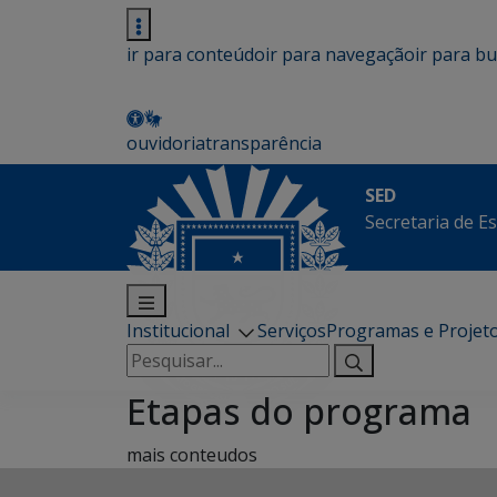
ir para conteúdo
ir para navegação
ir para b
ouvidoria
transparência
SED
Secretaria de E
Institucional
Serviços
Programas e Projet
Pesquisar
por:
Etapas do programa
mais conteudos