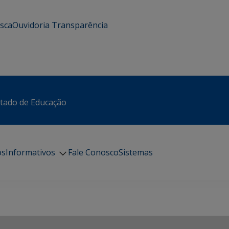
usca
Ouvidoria
Transparência
stado de Educação
os
Informativos
Fale Conosco
Sistemas