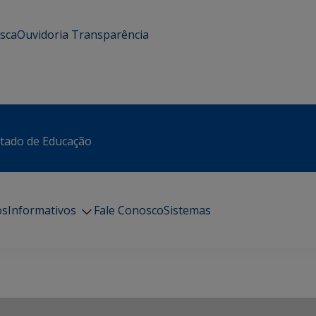
usca
Ouvidoria
Transparência
stado de Educação
os
Informativos
Fale Conosco
Sistemas