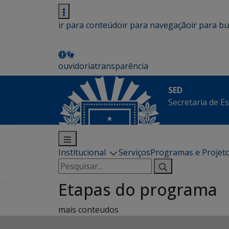
ir para conteúdo
ir para navegação
ir para b
ouvidoria
transparência
SED
Secretaria de E
Institucional
Serviços
Programas e Projet
Pesquisar
por:
Etapas do programa
mais conteudos