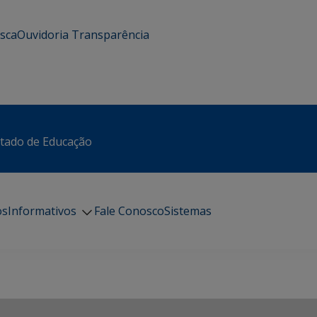
usca
Ouvidoria
Transparência
stado de Educação
os
Informativos
Fale Conosco
Sistemas