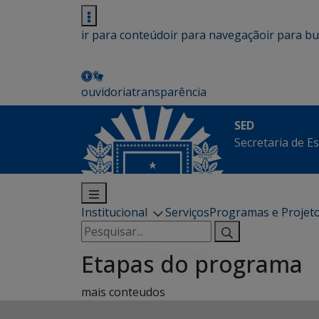
ir para conteúdo
ir para navegação
ir para b
ouvidoria
transparência
SED
Secretaria de E
Institucional
Serviços
Programas e Projet
Pesquisar
por:
Etapas do programa
mais conteudos