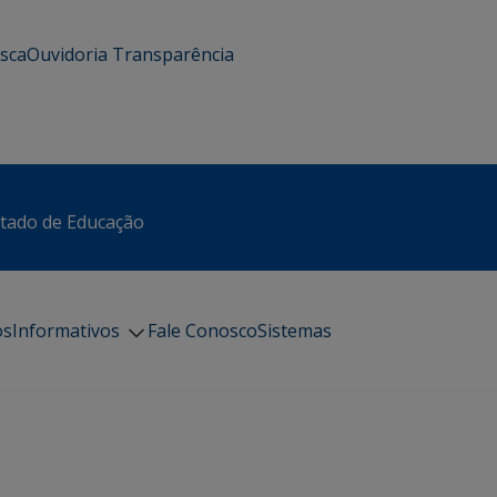
usca
Ouvidoria
Transparência
stado de Educação
os
Informativos
Fale Conosco
Sistemas