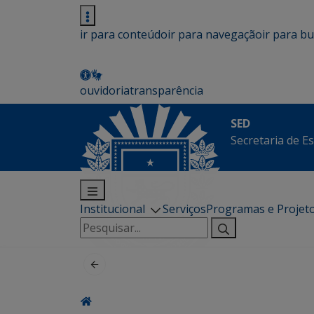
ir para conteúdo
ir para navegação
ir para b
ouvidoria
transparência
SED
Secretaria de E
Institucional
Serviços
Programas e Projet
Pesquisar
por: