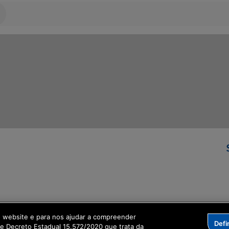
ormação Digital
o website e para nos ajudar a compreender
Defi
me Decreto Estadual 15.572/2020 que trata da