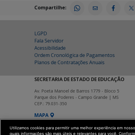
Compartilhe:
LGPD
Fala Servidor
Acessibilidade
Ordem Cronológica de Pagamentos
Planos de Contratações Anuais
SECRETARIA DE ESTADO DE EDUCAÇÃO
Av. Poeta Manoel de Barros 1779 - Bloco 5
Parque dos Poderes - Campo Grande | MS
CEP.: 79.031-350
MAPA
SETDIG | Secretaria-Executiva de Transf
Utilizamos cookies para permitir uma melhor experiência em noss
quais informações são mais úteis e relevantes para você. Confor