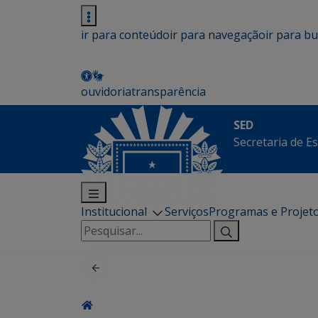
ir para conteúdo
ir para navegação
ir para b
ouvidoria
transparência
SED
Secretaria de E
Institucional
Serviços
Programas e Projet
Pesquisar
por: