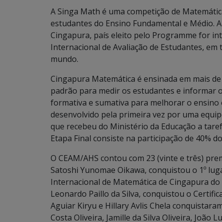
A Singa Math é uma competição de Matemática 
estudantes do Ensino Fundamental e Médio. A A
Cingapura, país eleito pelo Programme for in
Internacional de Avaliação de Estudantes, em
mundo.
Cingapura Matemática é ensinada em mais de
padrão para medir os estudantes e informar o
formativa e sumativa para melhorar o ensino
desenvolvido pela primeira vez por uma equi
que recebeu do Ministério da Educação a tarefa
Etapa Final consiste na participação de 40% 
O CEAM/AHS contou com 23 (vinte e três) pre
Satoshi Yunomae Oikawa, conquistou o 1º luga
Internacional de Matemática de Cingapura do 
Leonardo Paillo da Silva, conquistou o Certifi
Aguiar Kiryu e Hillary Avlis Chela conquistara
Costa Oliveira, Jamille da Silva Oliveira, João