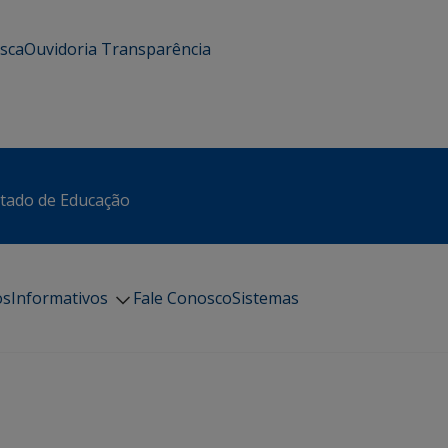
usca
Ouvidoria
Transparência
stado de Educação
os
Informativos
Fale Conosco
Sistemas