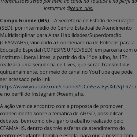
Transmissões serão por meio do canal no Youtube e no perfil do
Instagram
@ceam_ahs.
Campo Grande (MS)
– A Secretaria de Estado de Educação
(SED), por intermédio do Centro Estadual de Atendimento
Multidisciplinar para Altas Habilidades/Superdotação
(CEAM/AHS), vinculado à Coordenadoria de Políticas para a
Educação Especial (COPESP/SUPED/SED), em parceria com o
Instituto Libera Limes, a partir do dia 1º de julho, às 17h,
realizará uma sequência de Lives, que serão transmitidas
quinzenalmente, por meio do canal no YouTube que pode
ser acessado pelo link
https://www.youtube.com/channel/UCm53wJ8ysXd2VjTRZo
e no perfil do Instagram
@ceam_ahs.
A ação vem de encontro com a proposta de promover
conhecimento sobre a temática de AH/SD, possibilitar
debates, bem como divulgar o trabalho realizado pelo
CEAM/AHS, dentro das três esferas de atendimento do
centro: estudante, família e escola, para que a pessoa com