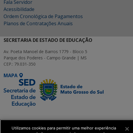
Fala Servidor
Acessibilidade
Ordem Cronológica de Pagamentos
Planos de Contratações Anuais
SECRETARIA DE ESTADO DE EDUCAÇÃO
Av. Poeta Manoel de Barros 1779 - Bloco 5
Parque dos Poderes - Campo Grande | MS
CEP.: 79.031-350
MAPA
SETDIG | Secretaria-
Executiva de
Transformação Digital
Utilizamos cookies para permitir uma melhor experiência