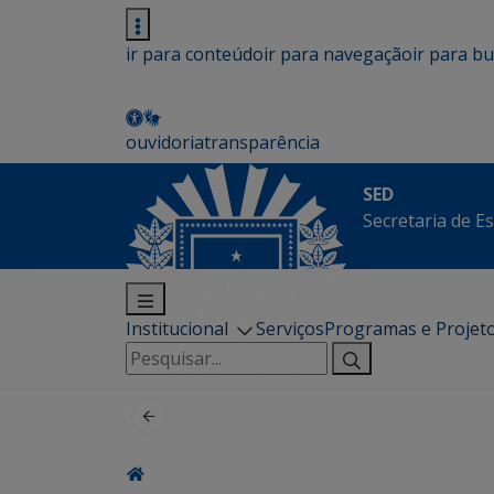
ir para conteúdo
ir para navegação
ir para b
ouvidoria
transparência
SED
Secretaria de E
Institucional
Serviços
Programas e Projet
Pesquisar
por: