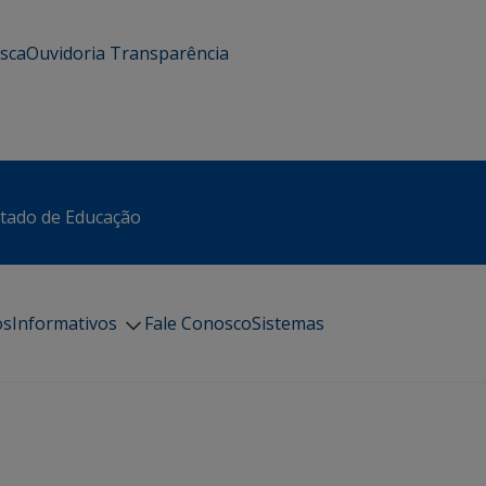
usca
Ouvidoria
Transparência
stado de Educação
os
Informativos
Fale Conosco
Sistemas