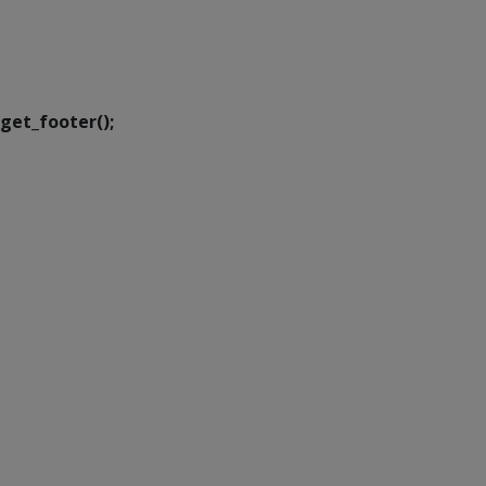
SETDIG | Secretaria-
Executiva de
Transformação Digital
get_footer();