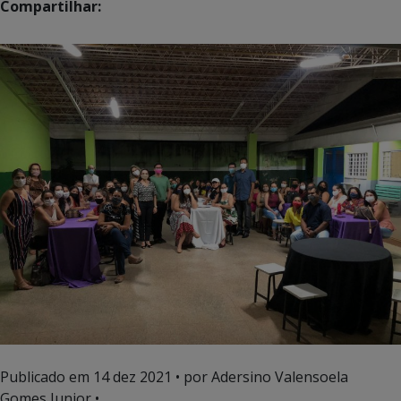
Compartilhar:
Publicado em
14 dez 2021
• por Adersino Valensoela
Gomes Junior •