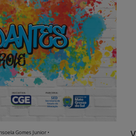
V
nsoela Gomes Junior •