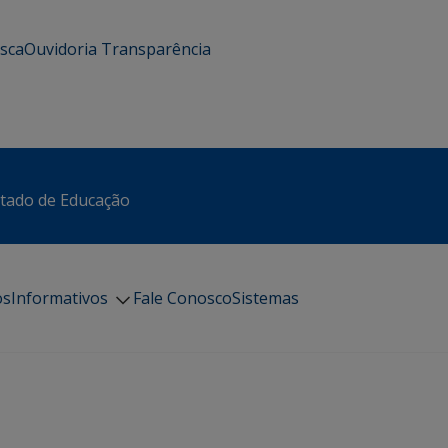
usca
Ouvidoria
Transparência
stado de Educação
os
Informativos
Fale Conosco
Sistemas