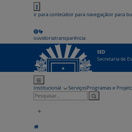
ir para conteúdo
ir para navegação
ir para b
ouvidoria
transparência
SED
Secretaria de E
Institucional
Serviços
Programas e Projet
Pesquisar
por: