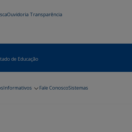
usca
Ouvidoria
Transparência
stado de Educação
os
Informativos
Fale Conosco
Sistemas