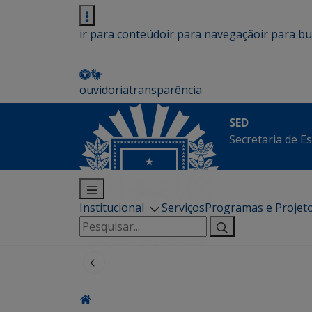
ir para conteúdo
ir para navegação
ir para b
ouvidoria
transparência
SED
Secretaria de E
Institucional
Serviços
Programas e Projet
Pesquisar
por: