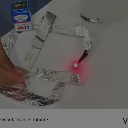
V
ensoela Gomes Junior •