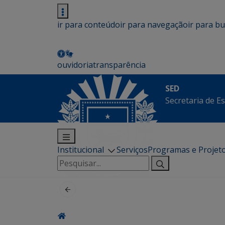
ir para conteúdo
ir para navegação
ir para b
ouvidoria
transparência
SED
Secretaria de E
Institucional
Serviços
Programas e Projet
Pesquisar
por: