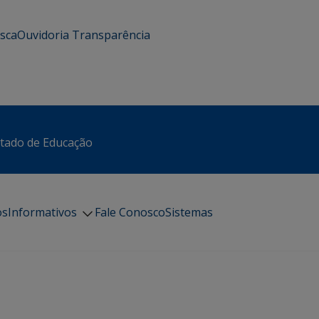
usca
Ouvidoria
Transparência
stado de Educação
os
Informativos
Fale Conosco
Sistemas