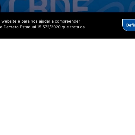
o website e para nos ajudar a compreender
Defi
me Decreto Estadual 15.572/2020 que trata da