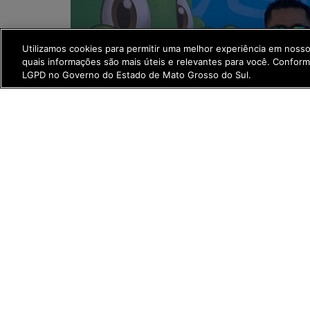
Utilizamos cookies para permitir uma melhor experiência em noss
quais informações são mais úteis e relevantes para você. Confor
LGPD no Governo do Estado de Mato Grosso do Sul.