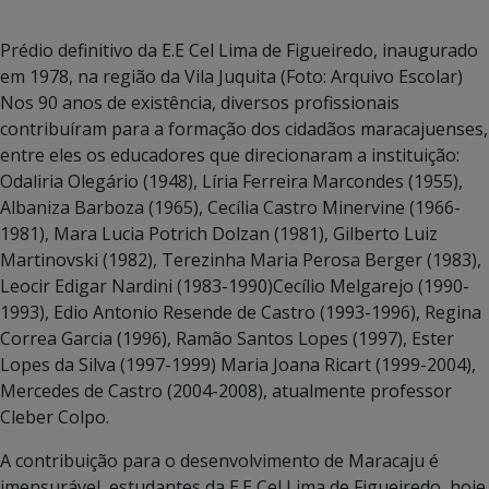
Prédio definitivo da E.E Cel Lima de Figueiredo, inaugurado
em 1978, na região da Vila Juquita (Foto: Arquivo Escolar)
Nos 90 anos de existência, diversos profissionais
contribuíram para a formação dos cidadãos maracajuenses,
entre eles os educadores que direcionaram a instituição:
Odaliria Olegário (1948), Líria Ferreira Marcondes (1955),
Albaniza Barboza (1965), Cecília Castro Minervine (1966-
1981), Mara Lucia Potrich Dolzan (1981), Gilberto Luiz
Martinovski (1982), Terezinha Maria Perosa Berger (1983),
Leocir Edigar Nardini (1983-1990)Cecílio Melgarejo (1990-
1993), Edio Antonio Resende de Castro (1993-1996), Regina
Correa Garcia (1996), Ramão Santos Lopes (1997), Ester
Lopes da Silva (1997-1999) Maria Joana Ricart (1999-2004),
Mercedes de Castro (2004-2008), atualmente professor
Cleber Colpo.
A contribuição para o desenvolvimento de Maracaju é
imensurável, estudantes da E.E Cel Lima de Figueiredo, hoje