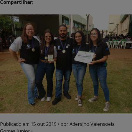
Compartilhar:
Publicado em
15 out 2019
• por Adersino Valensoela
Gomes Junior •