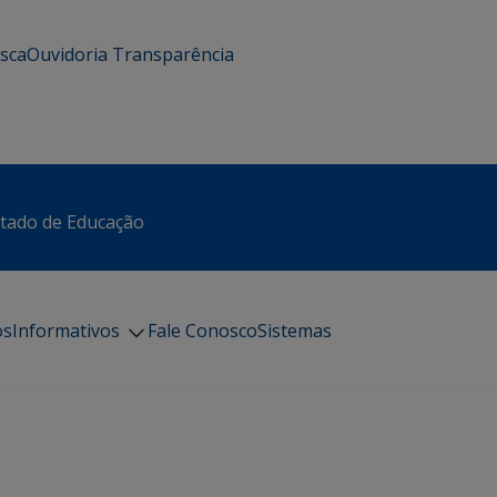
usca
Ouvidoria
Transparência
stado de Educação
os
Informativos
Fale Conosco
Sistemas