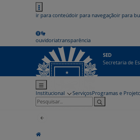
ir para conteúdo
ir para navegação
ir para b
ouvidoria
transparência
SED
Secretaria de E
Institucional
Serviços
Programas e Projet
Pesquisar
por: