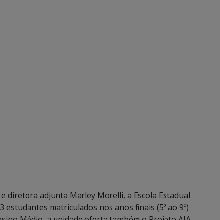
 diretora adjunta Marley Morelli, a Escola Estadual
estudantes matriculados nos anos finais (5º ao 9º)
nsino Médio, a unidade oferta também o Projeto AJA-