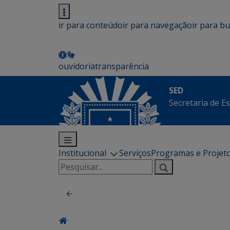
ir para conteúdo
ir para navegação
ir para b
ouvidoria
transparência
SED
Secretaria de E
Institucional
Serviços
Programas e Projet
Pesquisar
por: