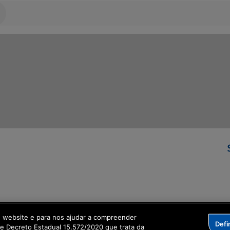
ormação Digital
o website e para nos ajudar a compreender
Defi
me Decreto Estadual 15.572/2020 que trata da