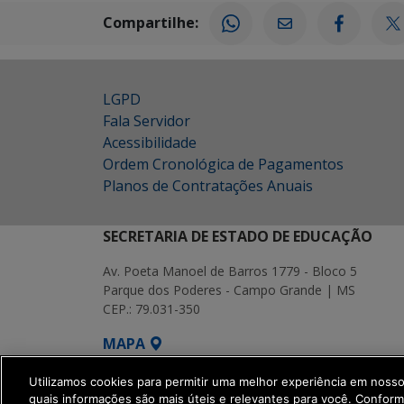
Compartilhe:
LGPD
Fala Servidor
Acessibilidade
Ordem Cronológica de Pagamentos
Planos de Contratações Anuais
SECRETARIA DE ESTADO DE EDUCAÇÃO
Av. Poeta Manoel de Barros 1779 - Bloco 5
Parque dos Poderes - Campo Grande | MS
CEP.: 79.031-350
MAPA
SETDIG | Secretaria-Executiva de Transf
Utilizamos cookies para permitir uma melhor experiência em noss
quais informações são mais úteis e relevantes para você. Confor