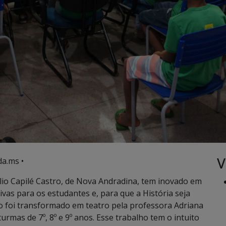
V
a.ms •
lio Capilé Castro, de Nova Andradina, tem inovado em
vas para os estudantes e, para que a História seja
o foi transformado em teatro pela professora Adriana
rmas de 7º, 8º e 9º anos. Esse trabalho tem o intuito