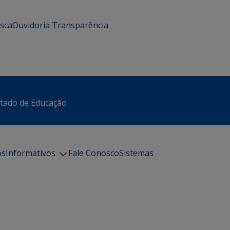
usca
Ouvidoria
Transparência
stado de Educação
os
Informativos
Fale Conosco
Sistemas