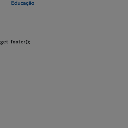
SETDIG | Secretaria-
Executiva de
Transformação Digital
get_footer();